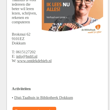
iedereen die
beter wil leren
lezen, schrijven,
rekenen en
computeren
Brokmui
62
9101EZ
Dokkum
T:
0615127202
E:
info@bnfrl.nl
W:
www.ontdekdebieb.nl
Activiteiten
•
Digi-Taalhuis in Bibliotheek Dokkum