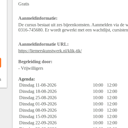
Gratis
Aanmeldinformatie:
De cursus bestaat uit zes bijeenkomsten. Aanmelden via de w
0316-745680. Er wordt gewerkt met een wachtlijst, cursisten
Aanmeldinformatie URL:
https://liemerskunstwerk.nl/klik-tik/
Begeleiding door:
- Vrijwilligers
Agenda:
n
Dinsdag 11-08-2026
10:00
-
12:00
Dinsdag 18-08-2026
10:00
-
12:00
Dinsdag 25-08-2026
10:00
-
12:00
Dinsdag 01-09-2026
10:00
-
12:00
Dinsdag 08-09-2026
10:00
-
12:00
Dinsdag 15-09-2026
10:00
-
12:00
Dinsdag 22-09-2026
10:00
-
12:00