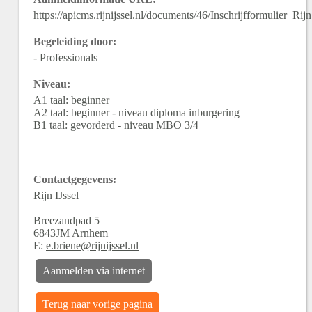
https://apicms.rijnijssel.nl/documents/46/Inschrijfformulier_Ri
Begeleiding door:
- Professionals
Niveau:
A1 taal: beginner
A2 taal: beginner - niveau diploma inburgering
B1 taal: gevorderd - niveau MBO 3/4
Contactgegevens:
Rijn IJssel
Breezandpad
5
6843JM
Arnhem
E:
e.briene@rijnijssel.nl
Aanmelden via internet
Terug naar vorige pagina