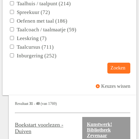
Taalhuis / taalpunt (214)
Spreekuur (72)
Oefenen met taal (186)
Taalcoach / taalmaatje (59)
Leeskring (7)
Taalcursus (711)
Inburgering (252)
Zoeken
Keuzes wissen
Resultaat
31
-
40
(van
1769
)
Boekstart voorlezen -
Kunstwerk!
Bibliotheek
Duiven
Zevenaar