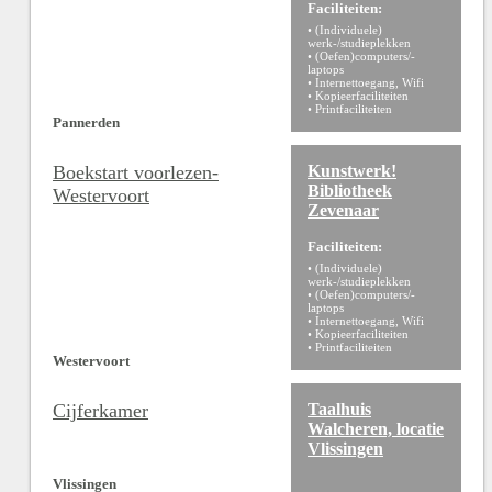
Faciliteiten:
• (Individuele)
werk-/studieplekken
• (Oefen)computers/-
laptops
• Internettoegang, Wifi
• Kopieerfaciliteiten
• Printfaciliteiten
Pannerden
Boekstart voorlezen-
Kunstwerk!
Bibliotheek
Westervoort
Zevenaar
Faciliteiten:
• (Individuele)
werk-/studieplekken
• (Oefen)computers/-
laptops
• Internettoegang, Wifi
• Kopieerfaciliteiten
• Printfaciliteiten
Westervoort
Cijferkamer
Taalhuis
Walcheren, locatie
Vlissingen
Vlissingen