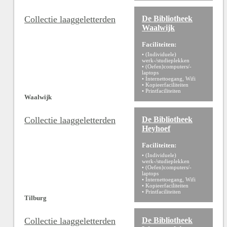
Collectie laaggeletterden
De Bibliotheek
Waalwijk
Faciliteiten:
• (Individuele)
werk-/studieplekken
• (Oefen)computers/-
laptops
• Internettoegang, Wifi
• Kopieerfaciliteiten
• Printfaciliteiten
Waalwijk
Collectie laaggeletterden
De Bibliotheek
Heyhoef
Faciliteiten:
• (Individuele)
werk-/studieplekken
• (Oefen)computers/-
laptops
• Internettoegang, Wifi
• Kopieerfaciliteiten
• Printfaciliteiten
Tilburg
Collectie laaggeletterden
De Bibliotheek