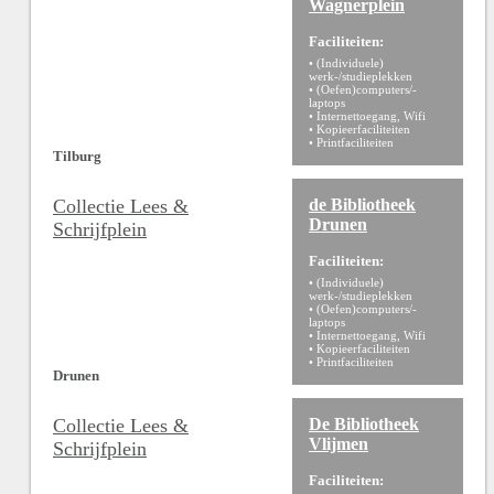
Wagnerplein
Faciliteiten:
• (Individuele)
werk-/studieplekken
• (Oefen)computers/-
laptops
• Internettoegang, Wifi
• Kopieerfaciliteiten
• Printfaciliteiten
Tilburg
Collectie Lees &
de Bibliotheek
Drunen
Schrijfplein
Faciliteiten:
• (Individuele)
werk-/studieplekken
• (Oefen)computers/-
laptops
• Internettoegang, Wifi
• Kopieerfaciliteiten
• Printfaciliteiten
Drunen
Collectie Lees &
De Bibliotheek
Vlijmen
Schrijfplein
Faciliteiten: