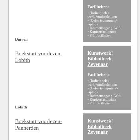
Faciliteiten:
• (Individuele)
werk-/studieplekken
• (Oefen)computers/-
laptops
• Internettoegang, Wifi
• Kopieerfaciliteiten
• Printfaciliteiten
Duiven
Boekstart voorlezen-
Kunstwerk!
Bibliotheek
Lobith
Zevenaar
Faciliteiten:
• (Individuele)
werk-/studieplekken
• (Oefen)computers/-
laptops
• Internettoegang, Wifi
• Kopieerfaciliteiten
• Printfaciliteiten
Lobith
Boekstart voorlezen-
Kunstwerk!
Bibliotheek
Pannerden
Zevenaar